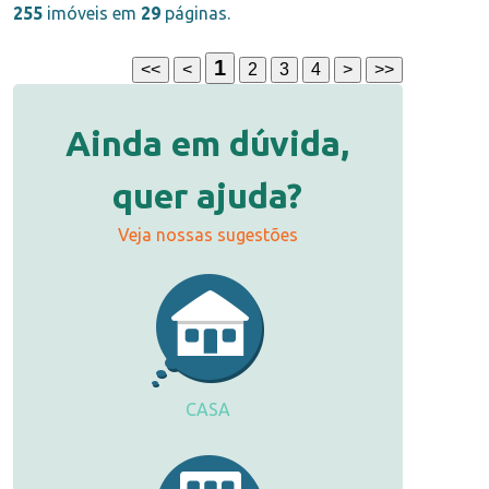
255
imóveis em
29
páginas.
1
<<
<
2
3
4
>
>>
Ainda em dúvida,
quer ajuda?
Veja nossas sugestões
CASA